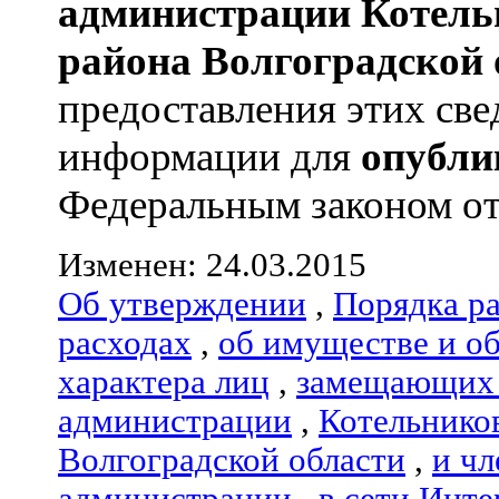
администрации
Котель
района
Волгоградской 
предоставления этих све
информации для
опубли
Федеральным законом от 0
Изменен: 24.03.2015
Об утверждении
,
Порядка р
расходах
,
об имуществе и о
характера лиц
,
замещающих 
администрации
,
Котельнико
Волгоградской области
,
и чл
администрации
,
в сети Инте