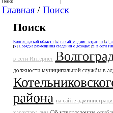
Поиск
Главная
/
Поиск
Поиск
Волгоградской области
[
x
]
на сайте администрации
[
x
]
р
[
x
]
Порядка размещения сведений о доходах
[
x
]
в сети И
Волгоград
в сети Интернет
должности муниципальной службы в а
Котельниковског
района
на сайте администраци
Об утверждении
характера лиц
опубл