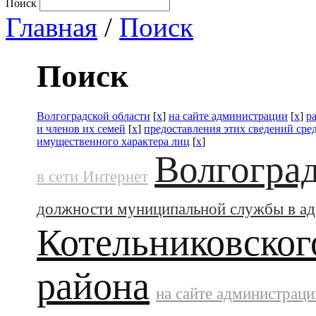
Поиск
Главная
/
Поиск
Поиск
Волгоградской области
[
x
]
на сайте администрации
[
x
]
р
и членов их семей
[
x
]
предоставления этих сведений ср
имущественного характера лиц
[
x
]
Волгоград
в сети Интернет
должности муниципальной службы в а
Котельниковског
района
на сайте администраци