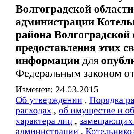
Волгоградской области
администрации
Котель
района
Волгоградской 
предоставления этих с
информации
для
опубл
Федеральным законом от 0
Изменен: 24.03.2015
Об утверждении
,
Порядка р
расходах
,
об имуществе и о
характера лиц
,
замещающих 
администрации
,
Котельнико