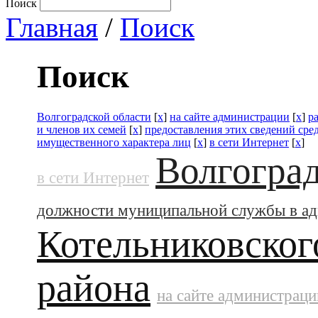
Поиск
Главная
/
Поиск
Поиск
Волгоградской области
[
x
]
на сайте администрации
[
x
]
р
и членов их семей
[
x
]
предоставления этих сведений ср
имущественного характера лиц
[
x
]
в сети Интернет
[
x
]
Волгоград
в сети Интернет
должности муниципальной службы в а
Котельниковског
района
на сайте администраци