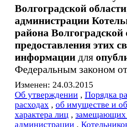
Волгоградской области
администрации
Котель
района
Волгоградской 
предоставления этих с
информации
для
опубл
Федеральным законом от 0
Изменен: 24.03.2015
Об утверждении
,
Порядка р
расходах
,
об имуществе и о
характера лиц
,
замещающих 
администрации
,
Котельнико