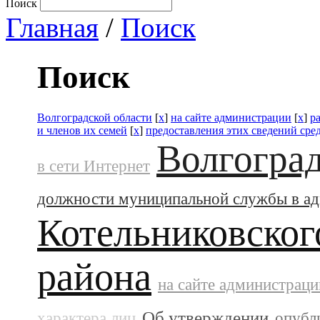
Поиск
Главная
/
Поиск
Поиск
Волгоградской области
[
x
]
на сайте администрации
[
x
]
р
и членов их семей
[
x
]
предоставления этих сведений ср
Волгоград
в сети Интернет
должности муниципальной службы в а
Котельниковског
района
на сайте администраци
Об утверждении
характера лиц
опубл