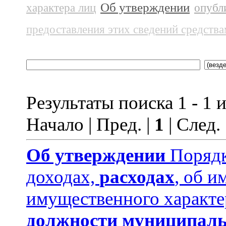
Об утверждении
характера лиц
опубл
предоставления этих сведений средств
Результаты поиска 1 - 1 и
Начало | Пред. |
1
| След.
Об утверждении
Порядк
доходах,
расходах
, об и
имущественного характе
должности муниципаль