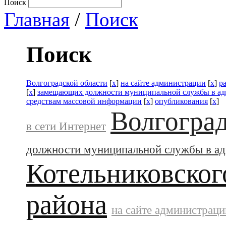
Поиск
Главная
/
Поиск
Поиск
Волгоградской области
[
x
]
на сайте администрации
[
x
]
р
[
x
]
замещающих должности муниципальной службы в а
средствам массовой информации
[
x
]
опубликования
[
x
]
Волгоград
в сети Интернет
должности муниципальной службы в а
Котельниковског
района
на сайте администраци