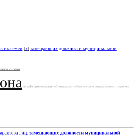
в их семей
[
x
]
замещающих должности муниципальной
членов их семей
йона
на сайте администрации
об имуществе и обязательствах имущественного характера
характера лиц,
замещающих должности муниципальной