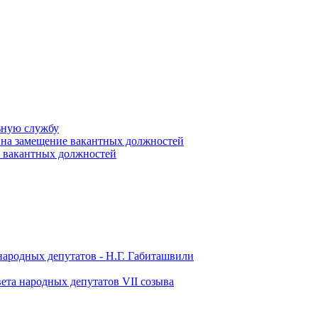
ьную службу
 на замещение вакантных должностей
е вакантных должностей
народных депутатов - Н.Г. Габиташвили
ета народных депутатов VII созыва