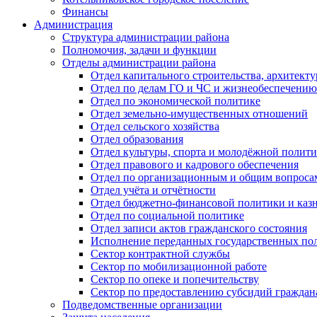
Финансы
Администрация
Структура администрации района
Полномочия, задачи и функции
Отделы администрации района
Отдел капитального строительства, архитек
Отдел по делам ГО и ЧС и жизнеобеспечению
Отдел по экономической политике
Отдел земельно-имущественных отношений
Отдел сельского хозяйства
Отдел образования
Отдел культуры, спорта и молодёжной полит
Отдел правового и кадрового обеспечения
Отдел по организационным и общим вопроса
Отдел учёта и отчётности
Отдел бюджетно-финансовой политики и казн
Отдел по социальной политике
Отдел записи актов гражданского состояния
Исполнение переданных государственных по
Сектор контрактной службы
Сектор по мобилизационной работе
Сектор по опеке и попечительству
Сектор по предоставлению субсидий гражда
Подведомственные организации