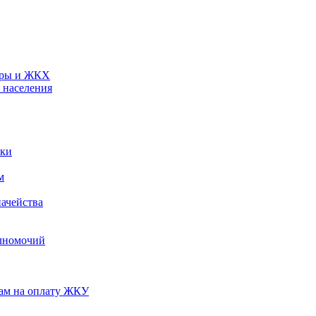
туры и ЖКХ
 населения
ики
м
ачейства
лномочий
нам на оплату ЖКУ