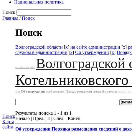
Национальная политика
Поиск
Главная
/
Поиск
Поиск
Волгоградской области
[
x
]
на сайте администрации
[
x
]
р
службы в администрации
[
x
]
Об утверждении
[
x
]
Порядк
Волгоградской 
в сети Интернет
Котельниковского
Об утверждении
лиц
опубликования
Порядка размещения сведений о доходах
предоставл
Результаты поиска 1 - 1 из 1
Поиск
Начало | Пред. |
1
| След. | Конец
Карта
сайта
Об утверждении
Порядка размещения сведений о дохо