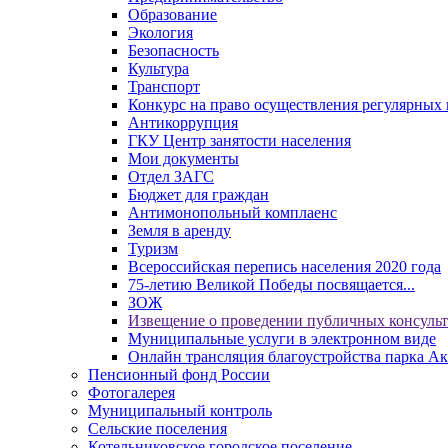
Образование
Экология
Безопасность
Культура
Транспорт
Конкурс на право осуществления регулярных 
Антикоррупция
ГКУ Центр занятости населения
Мои документы
Отдел ЗАГС
Бюджет для граждан
Антимонопольный комплаенс
Земля в аренду
Туризм
Всероссийская перепись населения 2020 года
75-летию Великой Победы посвящается...
ЗОЖ
Извещение о проведении публичных консуль
Муниципальные услуги в электронном виде
Онлайн трансляция благоустройства парка Ак
Пенсионный фонд России
Фотогалерея
Муниципальный контроль
Сельские поселения
Котельниковское городское поселение