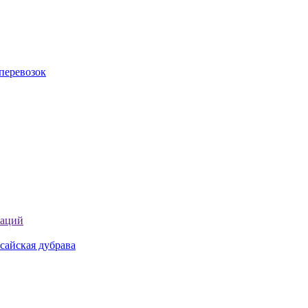
перевозок
таций
сайская дубрава