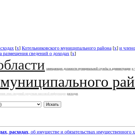
асходах
[
x
]
Котельниковского муниципального района
[
x
]
и члено
а размещения сведений о доходах
[
x
]
области
замещающих должности муниципальной службы в администрации
и 
 муниципального ра
ения этих сведений средствам массовой информации
расходах
дах
,
расходах
, об имуществе и обязательствах имущественного 