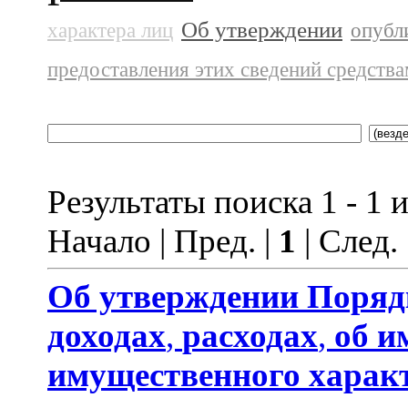
Об утверждении
характера лиц
опубл
предоставления этих сведений средств
Результаты поиска 1 - 1 и
Начало | Пред. |
1
| След.
Об утверждении
Поряд
доходах
,
расходах
,
об и
имущественного харак