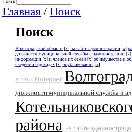
Поиск
Главная
/
Поиск
Поиск
Волгоградской области
[
x
]
на сайте администрации
[
x
]
р
должности муниципальной службы в администрации
[
x
информации
[
x
]
и членов их семей
[
x
]
об имуществе и об
сведений о доходах
[
x
]
опубликования
[
x
]
Волгоград
в сети Интернет
должности муниципальной службы в а
Котельниковског
района
на сайте администраци