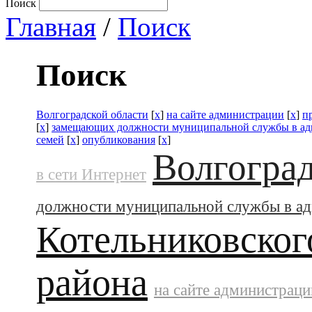
Поиск
Главная
/
Поиск
Поиск
Волгоградской области
[
x
]
на сайте администрации
[
x
]
п
[
x
]
замещающих должности муниципальной службы в а
семей
[
x
]
опубликования
[
x
]
Волгоград
в сети Интернет
должности муниципальной службы в а
Котельниковског
района
на сайте администраци