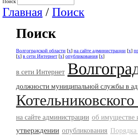
Поиск
Главная
/
Поиск
Поиск
Волгоградской области
[
x
]
на сайте администрации
[
x
]
п
[
x
]
в сети Интернет
[
x
]
опубликования
[
x
]
Волгогра
в сети Интернет
должности муниципальной службы в а
Котельниковского
на сайте администрации
об имуществе 
утверждении
опубликования
Порядка 