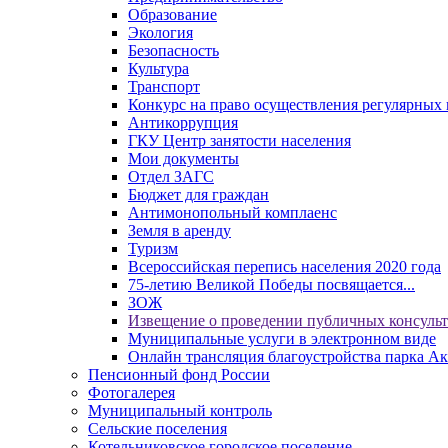
Образование
Экология
Безопасность
Культура
Транспорт
Конкурс на право осуществления регулярных 
Антикоррупция
ГКУ Центр занятости населения
Мои документы
Отдел ЗАГС
Бюджет для граждан
Антимонопольный комплаенс
Земля в аренду
Туризм
Всероссийская перепись населения 2020 года
75-летию Великой Победы посвящается...
ЗОЖ
Извещение о проведении публичных консуль
Муниципальные услуги в электронном виде
Онлайн трансляция благоустройства парка Ак
Пенсионный фонд России
Фотогалерея
Муниципальный контроль
Сельские поселения
Котельниковское городское поселение