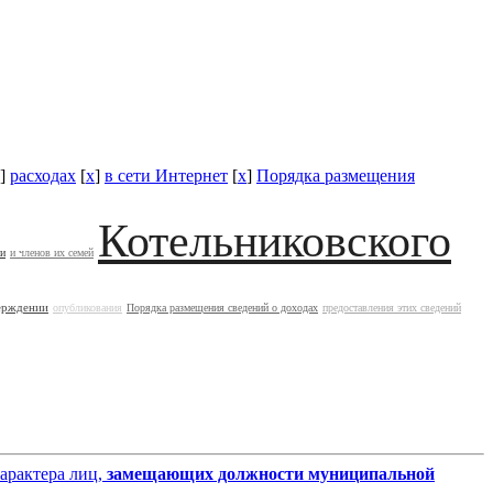
]
расходах
[
x
]
в сети Интернет
[
x
]
Порядка размещения
Котельниковского
ии
и членов их семей
ерждении
опубликования
Порядка размещения сведений о доходах
предоставления этих сведений
характера лиц,
замещающих должности муниципальной