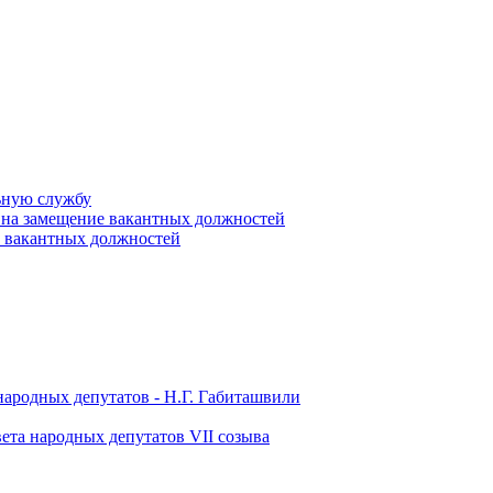
ьную службу
 на замещение вакантных должностей
е вакантных должностей
народных депутатов - Н.Г. Габиташвили
ета народных депутатов VII созыва