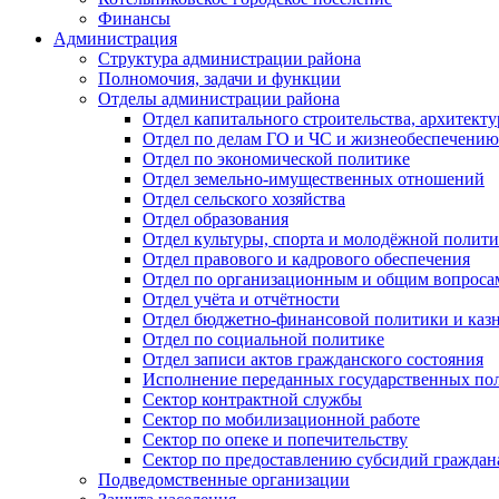
Финансы
Администрация
Структура администрации района
Полномочия, задачи и функции
Отделы администрации района
Отдел капитального строительства, архитек
Отдел по делам ГО и ЧС и жизнеобеспечению
Отдел по экономической политике
Отдел земельно-имущественных отношений
Отдел сельского хозяйства
Отдел образования
Отдел культуры, спорта и молодёжной полит
Отдел правового и кадрового обеспечения
Отдел по организационным и общим вопроса
Отдел учёта и отчётности
Отдел бюджетно-финансовой политики и казн
Отдел по социальной политике
Отдел записи актов гражданского состояния
Исполнение переданных государственных по
Сектор контрактной службы
Сектор по мобилизационной работе
Сектор по опеке и попечительству
Сектор по предоставлению субсидий гражда
Подведомственные организации