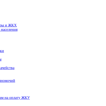
туры и ЖКХ
 населения
ики
м
ачейства
лномочий
нам на оплату ЖКУ