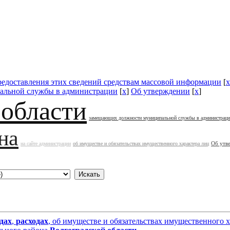
редоставления этих сведений средствам массовой информации
[
x
альной службы в администрации
[
x
]
Об утверждении
[
x
]
 области
замещающих должности муниципальной службы в администрац
на
Об утв
на сайте администрации
об имуществе и обязательствах имущественного характера лиц
дах
,
расходах
, об имуществе и обязательствах имущественного 