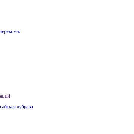
перевозок
таций
сайская дубрава