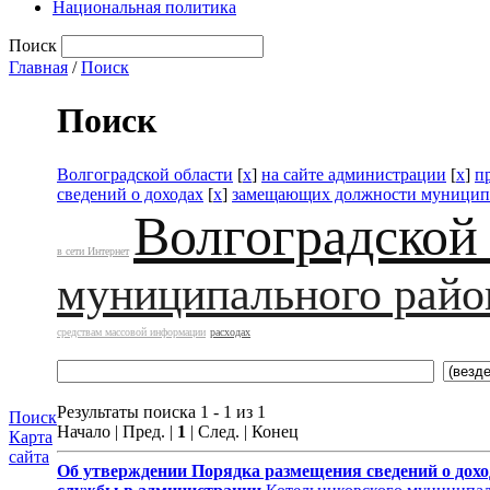
Национальная политика
Поиск
Главная
/
Поиск
Поиск
Волгоградской области
[
x
]
на сайте администрации
[
x
]
п
сведений о доходах
[
x
]
замещающих должности муницип
Волгоградской
в сети Интернет
муниципального райо
средствам массовой информации
расходах
Результаты поиска 1 - 1 из 1
Поиск
Начало | Пред. |
1
| След. | Конец
Карта
сайта
Об утверждении
Порядка размещения сведений о дохо