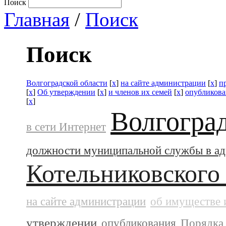
Поиск
Главная
/
Поиск
Поиск
Волгоградской области
[
x
]
на сайте администрации
[
x
]
п
[
x
]
Об утверждении
[
x
]
и членов их семей
[
x
]
опубликова
[
x
]
Волгогра
в сети Интернет
должности муниципальной службы в а
Котельниковского
на сайте администрации
об имуществе 
утверждении
опубликования
Порядка 