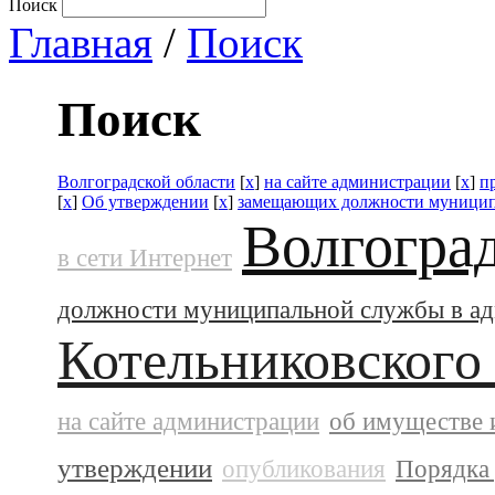
Поиск
Главная
/
Поиск
Поиск
Волгоградской области
[
x
]
на сайте администрации
[
x
]
п
[
x
]
Об утверждении
[
x
]
замещающих должности муницип
Волгогра
в сети Интернет
должности муниципальной службы в а
Котельниковского
на сайте администрации
об имуществе 
утверждении
опубликования
Порядка 