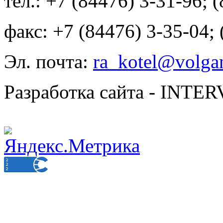
тел.: +7 (84476) 3-31-96; 
факс: +7 (84476) 3-35-04;
Эл. почта:
ra_kotel@volgan
Разработка сайта - INT