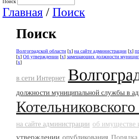
Поиск
Главная
/
Поиск
Поиск
Волгоградской области
[
x
]
на сайте администрации
[
x
]
п
[
x
]
Об утверждении
[
x
]
замещающих должности муницип
[
x
]
Волгогра
в сети Интернет
должности муниципальной службы в а
Котельниковского
на сайте администрации
об имуществе 
утверждении
опубликования
Порядка 