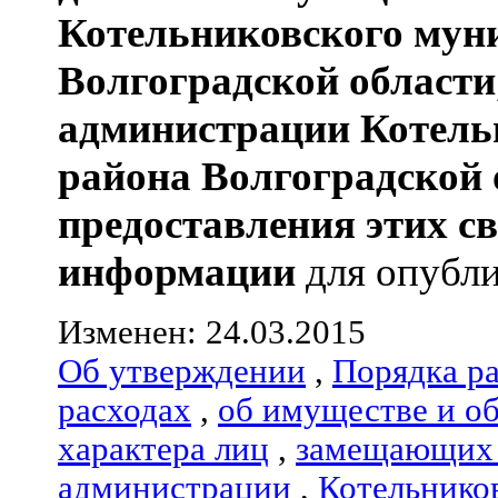
Котельниковского мун
Волгоградской области
администрации
Котель
района
Волгоградской 
предоставления этих с
информации
для опубли
Изменен: 24.03.2015
Об утверждении
,
Порядка р
расходах
,
об имуществе и о
характера лиц
,
замещающих 
администрации
,
Котельнико