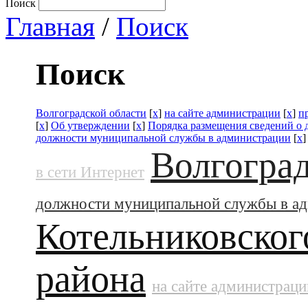
Поиск
Главная
/
Поиск
Поиск
Волгоградской области
[
x
]
на сайте администрации
[
x
]
п
[
x
]
Об утверждении
[
x
]
Порядка размещения сведений о 
должности муниципальной службы в администрации
[
x
Волгоград
в сети Интернет
должности муниципальной службы в а
Котельниковског
района
на сайте администраци