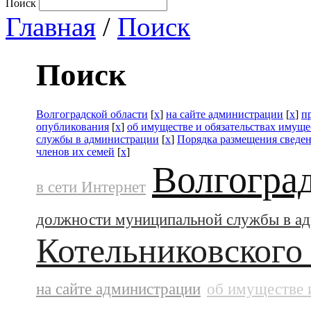
Поиск
Главная
/
Поиск
Поиск
Волгоградской области
[
x
]
на сайте администрации
[
x
]
п
опубликования
[
x
]
об имуществе и обязательствах имуще
службы в администрации
[
x
]
Порядка размещения сведен
членов их семей
[
x
]
Волгогра
в сети Интернет
должности муниципальной службы в а
Котельниковского
на сайте администрации
об имуществе 