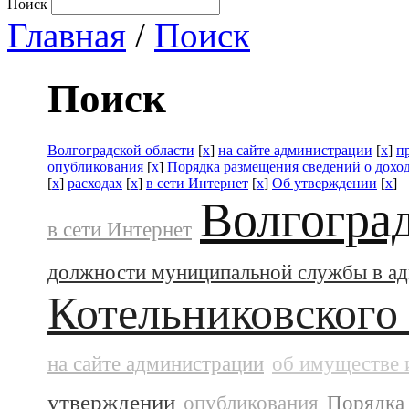
Поиск
Главная
/
Поиск
Поиск
Волгоградской области
[
x
]
на сайте администрации
[
x
]
п
опубликования
[
x
]
Порядка размещения сведений о дохо
[
x
]
расходах
[
x
]
в сети Интернет
[
x
]
Об утверждении
[
x
]
Волгогра
в сети Интернет
должности муниципальной службы в а
Котельниковского
на сайте администрации
об имуществе 
утверждении
опубликования
Порядка 