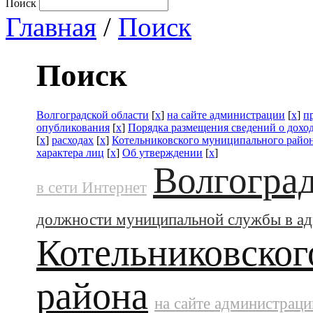
Поиск
Главная
/
Поиск
Поиск
Волгоградской области
[
x
]
на сайте администрации
[
x
]
п
опубликования
[
x
]
Порядка размещения сведений о дохо
[
x
]
расходах
[
x
]
Котельниковского муниципального райо
характера лиц
[
x
]
Об утверждении
[
x
]
Волгоград
в сети Интернет
должности муниципальной службы в а
Котельниковског
района
на сайте администраци