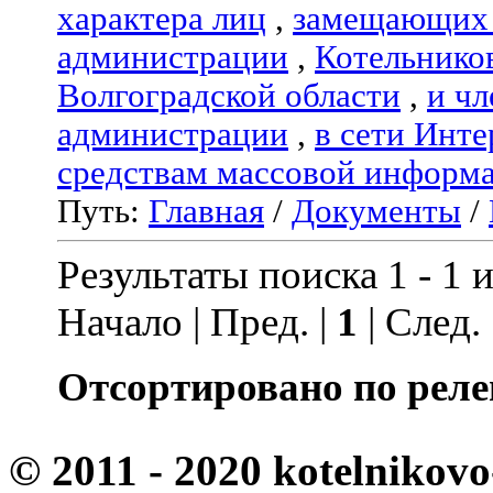
характера лиц
,
замещающих 
администрации
,
Котельнико
Волгоградской области
,
и чл
администрации
,
в сети Инте
средствам массовой информ
Путь:
Главная
/
Документы
/
Результаты поиска 1 - 1 и
Начало | Пред. |
1
| След.
Отсортировано по реле
© 2011 - 2020 kotelnikovo