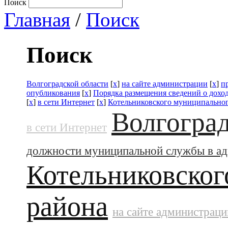
Поиск
Главная
/
Поиск
Поиск
Волгоградской области
[
x
]
на сайте администрации
[
x
]
п
опубликования
[
x
]
Порядка размещения сведений о дохо
[
x
]
в сети Интернет
[
x
]
Котельниковского муниципальног
Волгоград
в сети Интернет
должности муниципальной службы в а
Котельниковског
района
на сайте администраци