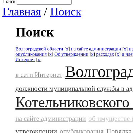
Поиск
Главная
/
Поиск
Поиск
Волгоградской области
[
x
]
на сайте администрации
[
x
]
п
опубликования
[
x
]
Об утверждении
[
x
]
расходах
[
x
]
и чле
Интернет
[
x
]
Волгогра
в сети Интернет
должности муниципальной службы в а
Котельниковского
на сайте администрации
об имуществе 
утверждении
опубликования
Порядка 