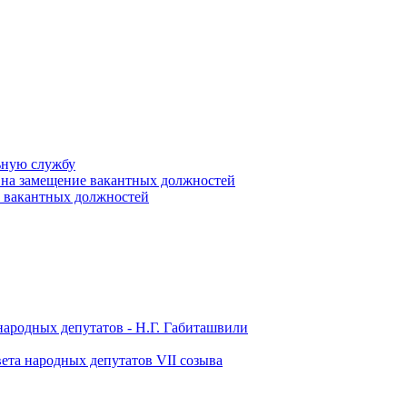
ьную службу
 на замещение вакантных должностей
е вакантных должностей
народных депутатов - Н.Г. Габиташвили
ета народных депутатов VII созыва