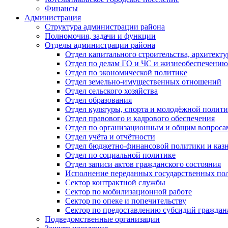
Финансы
Администрация
Структура администрации района
Полномочия, задачи и функции
Отделы администрации района
Отдел капитального строительства, архитек
Отдел по делам ГО и ЧС и жизнеобеспечению
Отдел по экономической политике
Отдел земельно-имущественных отношений
Отдел сельского хозяйства
Отдел образования
Отдел культуры, спорта и молодёжной полит
Отдел правового и кадрового обеспечения
Отдел по организационным и общим вопроса
Отдел учёта и отчётности
Отдел бюджетно-финансовой политики и казн
Отдел по социальной политике
Отдел записи актов гражданского состояния
Исполнение переданных государственных по
Сектор контрактной службы
Сектор по мобилизационной работе
Сектор по опеке и попечительству
Сектор по предоставлению субсидий гражда
Подведомственные организации