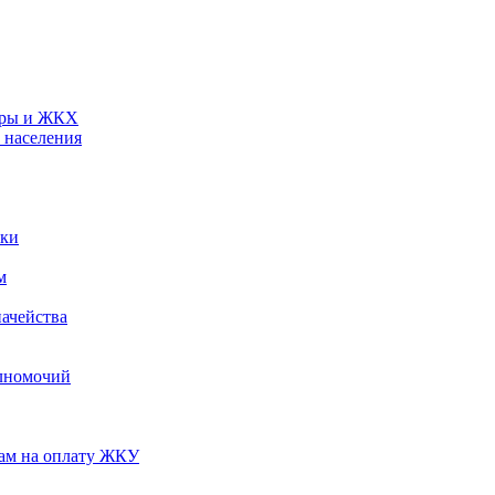
туры и ЖКХ
 населения
ики
м
ачейства
лномочий
нам на оплату ЖКУ