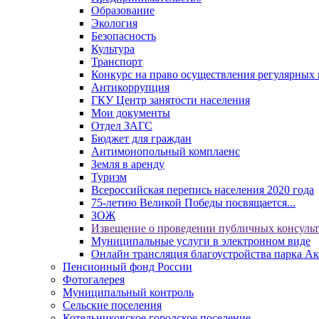
Образование
Экология
Безопасность
Культура
Транспорт
Конкурс на право осуществления регулярных 
Антикоррупция
ГКУ Центр занятости населения
Мои документы
Отдел ЗАГС
Бюджет для граждан
Антимонопольный комплаенс
Земля в аренду
Туризм
Всероссийская перепись населения 2020 года
75-летию Великой Победы посвящается...
ЗОЖ
Извещение о проведении публичных консуль
Муниципальные услуги в электронном виде
Онлайн трансляция благоустройства парка Ак
Пенсионный фонд России
Фотогалерея
Муниципальный контроль
Сельские поселения
Котельниковское городское поселение