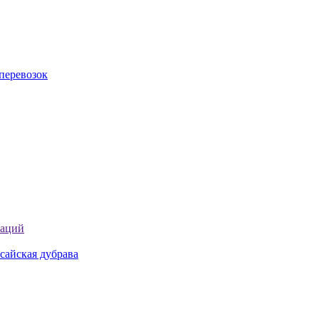
перевозок
таций
сайская дубрава