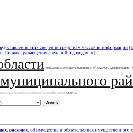
редоставления этих сведений средствам массовой информации
[
x
x
]
Порядка размещения сведений о доходах
[
x
]
области
замещающих должности муниципальной службы в администрации
и 
 муниципального ра
ения этих сведений средствам массовой информации
расходах
дах
,
расходах
, об имуществе и обязательствах имущественного