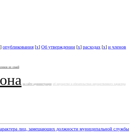
]
опубликования
[
x
]
Об утверждении
[
x
]
расходах
[
x
]
и членов
членов их семей
йона
на сайте администрации
об имуществе и обязательствах имущественного характера
 характера лиц, замещающих должности муниципальной службы