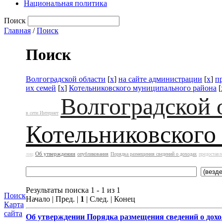
Национальная политика
Поиск
Главная
/
Поиск
Поиск
Волгоградской области
[
x
]
на сайте администрации
[
x
]
п
их семей
[
x
]
Котельниковского муниципального района
[
Волгоградской 
в сети Интернет
Котельниковского
Об утверждении
лиц
опубликования
Порядка размещения сведений о доходах
предоставл
Результаты поиска 1 - 1 из 1
Поиск
Начало | Пред. |
1
| След. | Конец
Карта
сайта
Об утверждении
Порядка размещения сведений о дохо