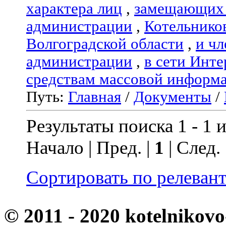
характера лиц
,
замещающих 
администрации
,
Котельнико
Волгоградской области
,
и чл
администрации
,
в сети Инте
средствам массовой информ
Путь:
Главная
/
Документы
/
Результаты поиска 1 - 1 и
Начало | Пред. |
1
| След.
Сортировать по релеван
© 2011 - 2020 kotelnikovo