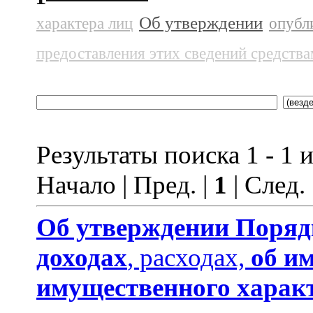
Об утверждении
характера лиц
опубл
предоставления этих сведений средств
Результаты поиска 1 - 1 и
Начало | Пред. |
1
| След.
Об утверждении
Поряд
доходах
, расходах,
об и
имущественного харак