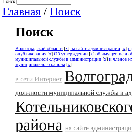
Поиск
Главная
/
Поиск
Поиск
Волгоградской области
[
x
]
на сайте администрации
[
x
]
п
опубликования
[
x
]
Об утверждении
[
x
]
об имуществе и о
муниципальной службы в администрации
[
x
]
и членов и
муниципального района
[
x
]
Волгоград
в сети Интернет
должности муниципальной службы в а
Котельниковског
района
на сайте администраци