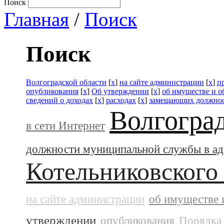
Поиск
Главная
/
Поиск
Поиск
Волгоградской области
[
x
]
на сайте администрации
[
x
]
п
опубликования
[
x
]
Об утверждении
[
x
]
об имуществе и о
сведений о доходах
[
x
]
расходах
[
x
]
замещающих должнос
Волгогра
в сети Интернет
должности муниципальной службы в а
Котельниковского
на сайте администрации
об имуществе 
утверждении
опубликования
Порядка 