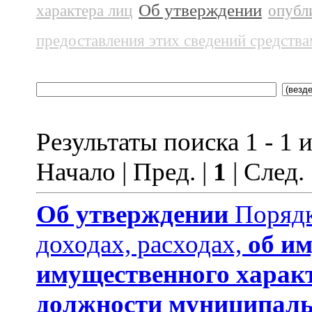
Об утверждении
характера лиц
опубл
предоставления этих сведений средств
Результаты поиска 1 - 1 и
Начало | Пред. |
1
| След.
Об утверждении
Порядк
доходах, расходах,
об им
имущественного харак
должности муниципаль