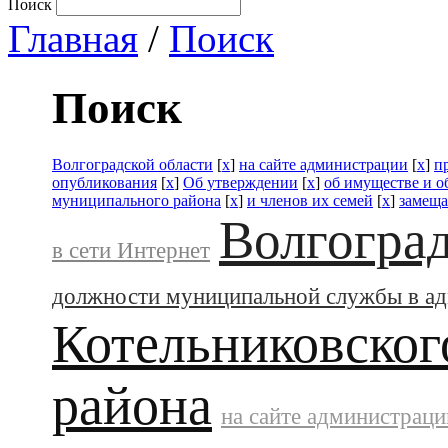
Поиск
Главная
/
Поиск
Поиск
Волгоградской области
[
x
]
на сайте администрации
[
x
]
п
опубликования
[
x
]
Об утверждении
[
x
]
об имуществе и о
муниципального района
[
x
]
и членов их семей
[
x
]
замеща
Волгоград
в сети Интернет
должности муниципальной службы в а
Котельниковског
района
на сайте администраци