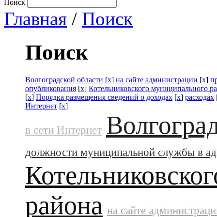
Поиск
Главная
/
Поиск
Поиск
Волгоградской области
[
x
]
на сайте администрации
[
x
]
п
опубликования
[
x
]
Котельниковского муниципального р
[
x
]
Порядка размещения сведений о доходах
[
x
]
расходах
Интернет
[
x
]
Волгоград
в сети Интернет
должности муниципальной службы в а
Котельниковског
района
на сайте администраци