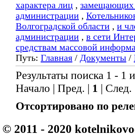
характера лиц
,
замещающих 
администрации
,
Котельнико
Волгоградской области
,
и чл
администрации
,
в сети Инте
средствам массовой информ
Путь:
Главная
/
Документы
/
Результаты поиска 1 - 1 и
Начало | Пред. |
1
| След.
Отсортировано по реле
© 2011 - 2020 kotelnikovo