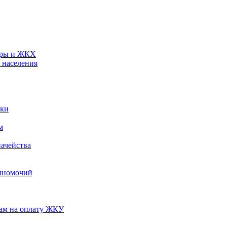
туры и ЖКХ
 населения
ики
м
ачейства
лномочий
нам на оплату ЖКУ