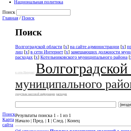
Национальная политика
Поиск
Главная
/
Поиск
Поиск
Волгоградской области
[
x
]
на сайте администрации
[
x
]
п
лиц
[
x
]
в сети Интернет
[
x
]
замещающих должности муни
расходах
[
x
]
Котельниковского муниципального района
[
Волгоградской
в сети Интернет
муниципального райо
средствам массовой информации
расходах
Поиск
Результаты поиска 1 - 1 из 1
Карта
Начало | Пред. |
1
| След. | Конец
сайта