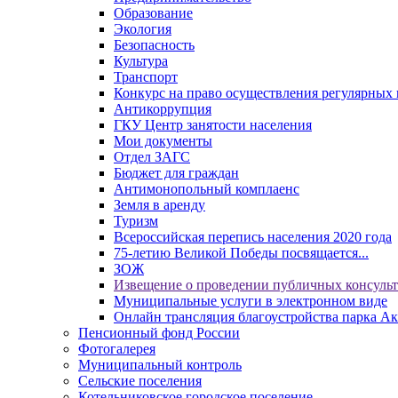
Образование
Экология
Безопасность
Культура
Транспорт
Конкурс на право осуществления регулярных 
Антикоррупция
ГКУ Центр занятости населения
Мои документы
Отдел ЗАГС
Бюджет для граждан
Антимонопольный комплаенс
Земля в аренду
Туризм
Всероссийская перепись населения 2020 года
75-летию Великой Победы посвящается...
ЗОЖ
Извещение о проведении публичных консуль
Муниципальные услуги в электронном виде
Онлайн трансляция благоустройства парка Ак
Пенсионный фонд России
Фотогалерея
Муниципальный контроль
Сельские поселения
Котельниковское городское поселение