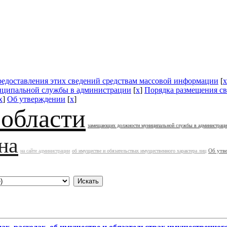
редоставления этих сведений средствам массовой информации
[
x
ципальной службы в администрации
[
x
]
Порядка размещения св
x
]
Об утверждении
[
x
]
 области
замещающих должности муниципальной службы в администрац
на
Об утв
на сайте администрации
об имуществе и обязательствах имущественного характера лиц