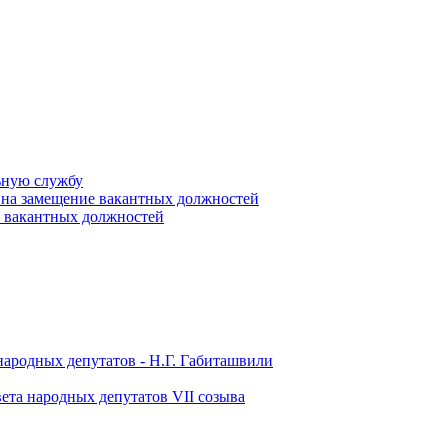
ьную службу
 на замещение вакантных должностей
е вакантных должностей
народных депутатов - Н.Г. Габиташвили
ета народных депутатов VII созыва