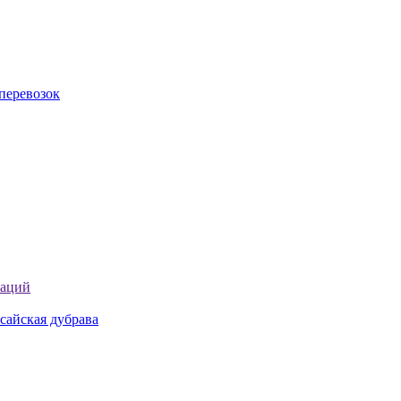
перевозок
таций
сайская дубрава