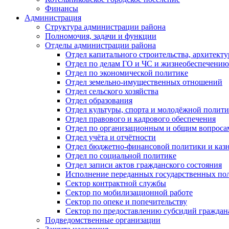
Финансы
Администрация
Структура администрации района
Полномочия, задачи и функции
Отделы администрации района
Отдел капитального строительства, архитек
Отдел по делам ГО и ЧС и жизнеобеспечению
Отдел по экономической политике
Отдел земельно-имущественных отношений
Отдел сельского хозяйства
Отдел образования
Отдел культуры, спорта и молодёжной полит
Отдел правового и кадрового обеспечения
Отдел по организационным и общим вопроса
Отдел учёта и отчётности
Отдел бюджетно-финансовой политики и казн
Отдел по социальной политике
Отдел записи актов гражданского состояния
Исполнение переданных государственных по
Сектор контрактной службы
Сектор по мобилизационной работе
Сектор по опеке и попечительству
Сектор по предоставлению субсидий гражда
Подведомственные организации