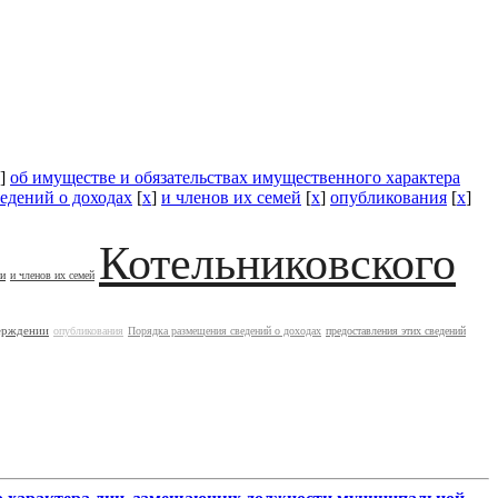
]
об имуществе и обязательствах имущественного характера
едений о доходах
[
x
]
и членов их семей
[
x
]
опубликования
[
x
]
Котельниковского
ии
и членов их семей
ерждении
опубликования
Порядка размещения сведений о доходах
предоставления этих сведений