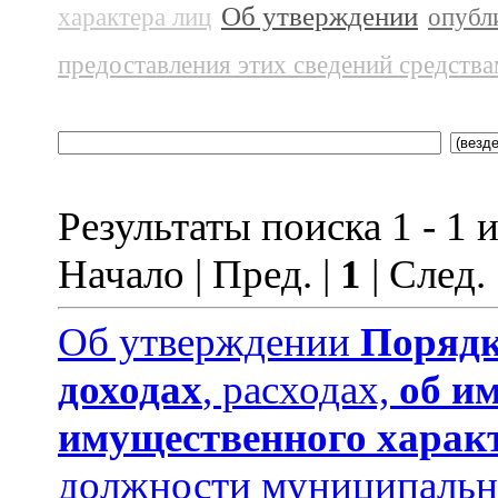
Об утверждении
характера лиц
опубл
предоставления этих сведений средств
Результаты поиска 1 - 1 и
Начало | Пред. |
1
| След.
Об утверждении
Порядк
доходах
, расходах,
об и
имущественного харак
должности муниципальн