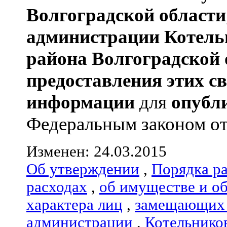
Волгоградской области
администрации
Котель
района
Волгоградской 
предоставления этих с
информации
для
опубл
Федеральным законом от 0
Изменен: 24.03.2015
Об утверждении
,
Порядка р
расходах
,
об имуществе и о
характера лиц
,
замещающих 
администрации
,
Котельнико