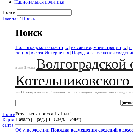
Национальная политика
Поиск
Главная
/
Поиск
Поиск
Волгоградской области
[
x
]
на сайте администрации
[
x
]
п
лиц
[
x
]
в сети Интернет
[
x
]
Порядка размещения сведений
Волгоградской 
в сети Интернет
Котельниковского
Об утверждении
лиц
опубликования
Порядка размещения сведений о доходах
предоставл
Результаты поиска 1 - 1 из 1
Поиск
Начало | Пред. |
1
| След. | Конец
Карта
сайта
Об утверждении
Порядка размещения сведений о дохо