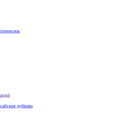
перевозок
таций
сайская дубрава