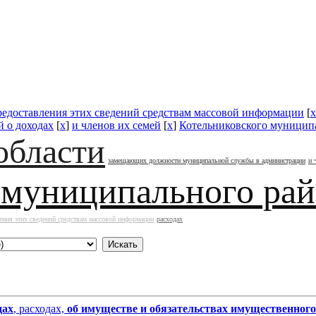
редоставления этих сведений средствам массовой информации
[
x
 о доходах
[
x
]
и членов их семей
[
x
]
Котельниковского муницип
области
замещающих должности муниципальной службы в администрации
и 
 муниципального ра
ения этих сведений средствам массовой информации
расходах
дах
, расходах,
об имуществе и обязательствах имущественного