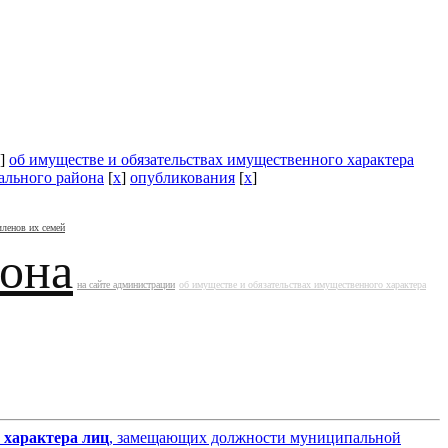
]
об имуществе и обязательствах имущественного характера
ального района
[
x
]
опубликования
[
x
]
членов их семей
йона
на сайте администрации
об имуществе и обязательствах имущественного характера
 характера лиц
, замещающих должности муниципальной