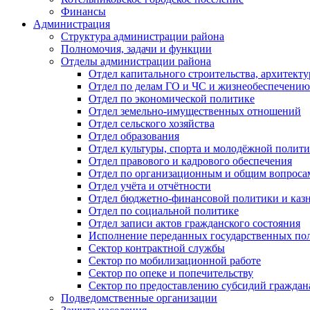
Финансы
Администрация
Структура администрации района
Полномочия, задачи и функции
Отделы администрации района
Отдел капитального строительства, архитек
Отдел по делам ГО и ЧС и жизнеобеспечению
Отдел по экономической политике
Отдел земельно-имущественных отношений
Отдел сельского хозяйства
Отдел образования
Отдел культуры, спорта и молодёжной полит
Отдел правового и кадрового обеспечения
Отдел по организационным и общим вопроса
Отдел учёта и отчётности
Отдел бюджетно-финансовой политики и казн
Отдел по социальной политике
Отдел записи актов гражданского состояния
Исполнение переданных государственных по
Сектор контрактной службы
Сектор по мобилизационной работе
Сектор по опеке и попечительству
Сектор по предоставлению субсидий гражда
Подведомственные организации