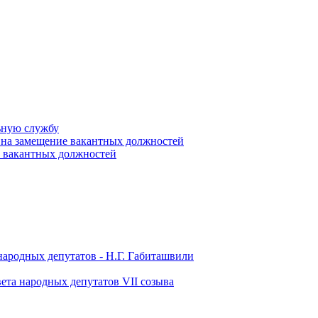
ьную службу
 на замещение вакантных должностей
е вакантных должностей
народных депутатов - Н.Г. Габиташвили
ета народных депутатов VII созыва