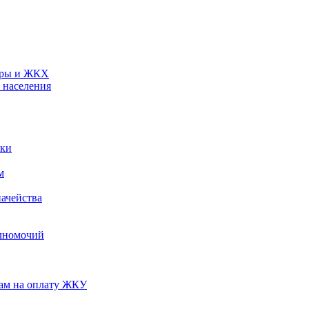
туры и ЖКХ
 населения
ики
м
ачейства
лномочий
нам на оплату ЖКУ