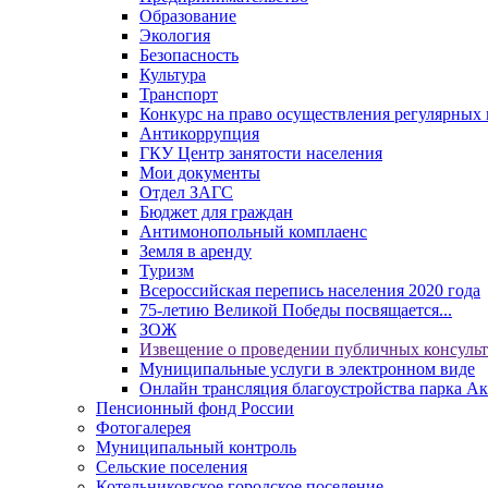
Образование
Экология
Безопасность
Культура
Транспорт
Конкурс на право осуществления регулярных 
Антикоррупция
ГКУ Центр занятости населения
Мои документы
Отдел ЗАГС
Бюджет для граждан
Антимонопольный комплаенс
Земля в аренду
Туризм
Всероссийская перепись населения 2020 года
75-летию Великой Победы посвящается...
ЗОЖ
Извещение о проведении публичных консуль
Муниципальные услуги в электронном виде
Онлайн трансляция благоустройства парка Ак
Пенсионный фонд России
Фотогалерея
Муниципальный контроль
Сельские поселения
Котельниковское городское поселение