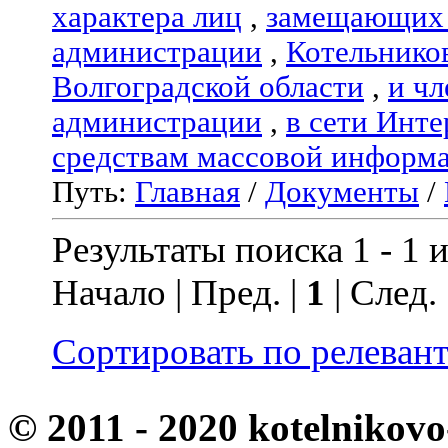
характера лиц
,
замещающих 
администрации
,
Котельнико
Волгоградской области
,
и чл
администрации
,
в сети Инте
средствам массовой информ
Путь:
Главная
/
Документы
/
Результаты поиска 1 - 1 и
Начало | Пред. |
1
| След.
Сортировать по релеван
© 2011 - 2020 kotelnikovo