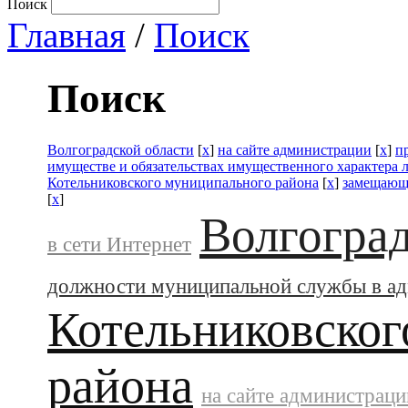
Поиск
Главная
/
Поиск
Поиск
Волгоградской области
[
x
]
на сайте администрации
[
x
]
п
имуществе и обязательствах имущественного характера 
Котельниковского муниципального района
[
x
]
замещающ
[
x
]
Волгоград
в сети Интернет
должности муниципальной службы в а
Котельниковског
района
на сайте администраци