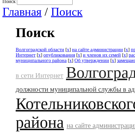
Поиск
Главная
/
Поиск
Поиск
Волгоградской области
[
x
]
на сайте администрации
[
x
]
п
Интернет
[
x
]
опубликования
[
x
]
и членов их семей
[
x
]
ра
муниципального района
[
x
]
Об утверждении
[
x
]
замещаю
Волгоград
в сети Интернет
должности муниципальной службы в а
Котельниковског
района
на сайте администраци