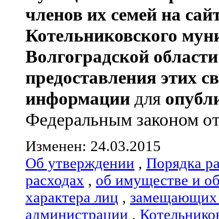
членов их семей
на сай
Котельниковского мун
Волгоградской области
предоставления этих с
информации
для
опубл
Федеральным законом от 0
Изменен: 24.03.2015
Об утверждении
,
Порядка р
расходах
,
об имуществе и о
характера лиц
,
замещающих 
администрации
,
Котельнико