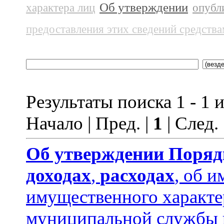
Об утверждении
характера лиц
опубл
предоставления этих сведений средств
Результаты поиска 1 - 1 и
Начало | Пред. |
1
| След.
Об утверждении
Поряд
доходах
,
расходах
, об и
имущественного характ
муниципальной службы 