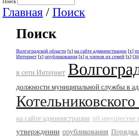
Поиск
Главная
/
Поиск
Поиск
Волгоградской области
[
x
]
на сайте администрации
[
x
]
п
Интернет
[
x
]
опубликования
[
x
]
и членов их семей
[
x
]
Об
Волгогра
в сети Интернет
должности муниципальной службы в а
Котельниковского
на сайте администрации
об имуществе 
утверждении
опубликования
Порядка 