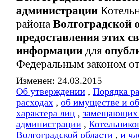
администрации
Котельн
района
Волгоградской 
предоставления этих с
информации
для
опубл
Федеральным законом от 
Изменен: 24.03.2015
Об утверждении
,
Порядка р
расходах
,
об имуществе и о
характера лиц
,
замещающих 
администрации
,
Котельнико
Волгоградской области
,
и чл