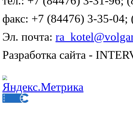
тел.: +7 (84476) 3-31-96; 
факс: +7 (84476) 3-35-04;
Эл. почта:
ra_kotel@volgan
Разработка сайта - INT