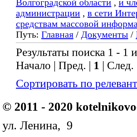
Волгоградской области
,
и чл
администрации
,
в сети Инте
средствам массовой информ
Путь:
Главная
/
Документы
/
Результаты поиска 1 - 1 и
Начало | Пред. |
1
| След.
Сортировать по релеван
© 2011 - 2020 kotelnikovo
ул. Ленина, 9