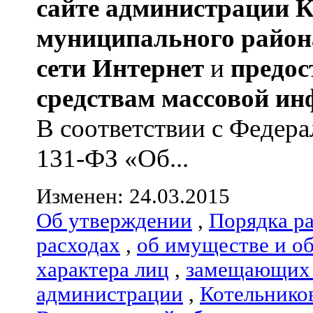
сайте администрации
К
муниципального район
сети Интернет
и
предос
средствам массовой и
В соответствии с Федера
131-ФЗ «Об...
Изменен: 24.03.2015
Об утверждении
,
Порядка р
расходах
,
об имуществе и о
характера лиц
,
замещающих 
администрации
,
Котельнико