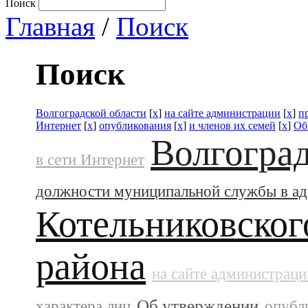
Поиск
Главная
/
Поиск
Поиск
Волгоградской области
[
x
]
на сайте администрации
[
x
]
п
Интернет
[
x
]
опубликования
[
x
]
и членов их семей
[
x
]
Об
Волгоград
в сети Интернет
должности муниципальной службы в а
Котельниковског
района
на сайте администраци
Об утверждении
характера лиц
опубл