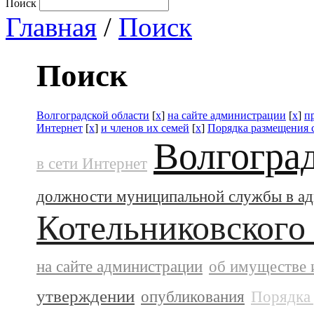
Поиск
Главная
/
Поиск
Поиск
Волгоградской области
[
x
]
на сайте администрации
[
x
]
п
Интернет
[
x
]
и членов их семей
[
x
]
Порядка размещения 
Волгогра
в сети Интернет
должности муниципальной службы в а
Котельниковского
на сайте администрации
об имуществе 
утверждении
опубликования
Порядка 