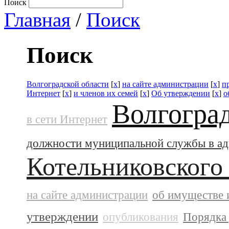
Поиск
Главная
/
Поиск
Поиск
Волгоградской области
[
x
]
на сайте администрации
[
x
]
п
Интернет
[
x
]
и членов их семей
[
x
]
Об утверждении
[
x
]
о
Волгогра
в сети Интернет
должности муниципальной службы в а
Котельниковского
на сайте администрации
об имуществе 
утверждении
опубликования
Порядка 