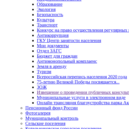
Образование
Экология
Безопасность
Культура
Транспорт
Конкурс на право осуществления регулярных 
Антикоррупция
ГКУ Центр занятости населения
Мои документы
Отдел ЗАГС
Бюджет для граждан
Антимонопольный комплаенс
Земля в аренду
Туризм
Всероссийская перепись населения 2020 года
75-летию Великой Победы посвящается...
ЗОЖ
Извещение о проведении публичных консуль
Муниципальные услуги в электронном виде
Онлайн трансляция благоустройства парка Ак
Пенсионный фонд России
Фотогалерея
Муниципальный контроль
Сельские поселения
Котельниковское городское поселение