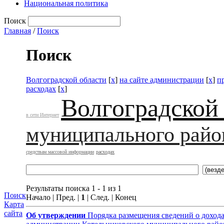
Национальная политика
Поиск
Главная
/
Поиск
Поиск
Волгоградской области
[
x
]
на сайте администрации
[
x
]
п
расходах
[
x
]
Волгоградской
в сети Интернет
муниципального райо
средствам массовой информации
расходах
Результаты поиска 1 - 1 из 1
Поиск
Начало | Пред. |
1
| След. | Конец
Карта
сайта
Об утверждении
Порядка размещения сведений о доход