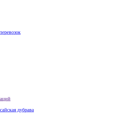
перевозок
таций
сайская дубрава