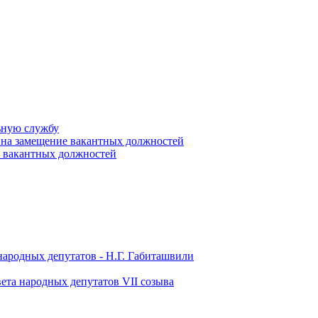
ьную службу
 на замещение вакантных должностей
е вакантных должностей
народных депутатов - Н.Г. Габиташвили
ета народных депутатов VII созыва