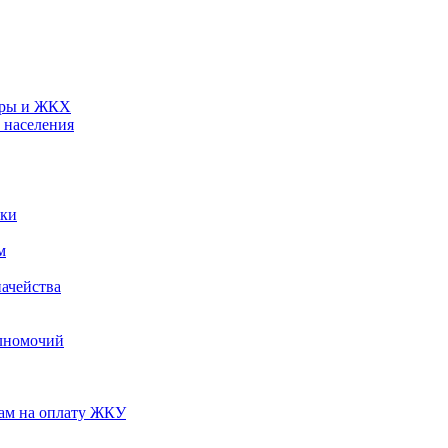
туры и ЖКХ
 населения
ики
м
ачейства
лномочий
нам на оплату ЖКУ