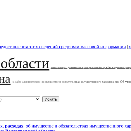
редоставления этих сведений средствам массовой информации
[
x
 области
замещающих должности муниципальной службы в администрац
на
Об утв
на сайте администрации
об имуществе и обязательствах имущественного характера лиц
ах,
расходах
, об имуществе и обязательствах имущественного х