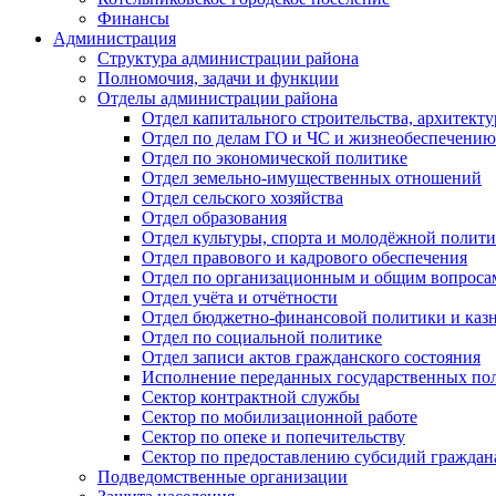
Финансы
Администрация
Структура администрации района
Полномочия, задачи и функции
Отделы администрации района
Отдел капитального строительства, архитек
Отдел по делам ГО и ЧС и жизнеобеспечению
Отдел по экономической политике
Отдел земельно-имущественных отношений
Отдел сельского хозяйства
Отдел образования
Отдел культуры, спорта и молодёжной полит
Отдел правового и кадрового обеспечения
Отдел по организационным и общим вопроса
Отдел учёта и отчётности
Отдел бюджетно-финансовой политики и казн
Отдел по социальной политике
Отдел записи актов гражданского состояния
Исполнение переданных государственных по
Сектор контрактной службы
Сектор по мобилизационной работе
Сектор по опеке и попечительству
Сектор по предоставлению субсидий гражда
Подведомственные организации