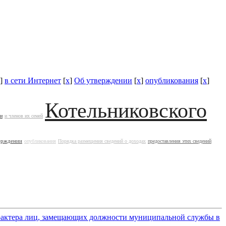
]
в сети Интернет
[
x
]
Об утверждении
[
x
]
опубликования
[
x
]
Котельниковского
ии
и членов их семей
ерждении
опубликования
Порядка размещения сведений о доходах
предоставления этих сведений
арактера лиц, замещающих должности муниципальной службы в