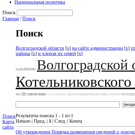
Национальная политика
Поиск
Главная
/
Поиск
Поиск
Волгоградской области
[
x
]
на сайте администрации
[
x
]
п
района
[
x
]
и членов их семей
[
x
]
Волгоградской 
в сети Интернет
Котельниковского
Об утверждении
лиц
опубликования
Порядка размещения сведений о доходах
предоставл
Результаты поиска 1 - 1 из 1
Поиск
Начало | Пред. |
1
| След. | Конец
Карта
сайта
Об утверждении Порядка размещения сведений о дохода