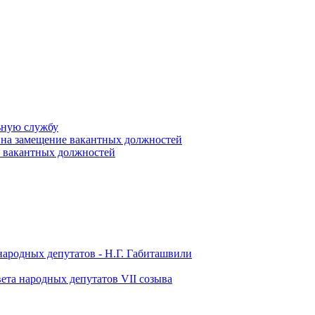
ьную службу
 на замещение вакантных должностей
е вакантных должностей
народных депутатов - Н.Г. Габиташвили
ета народных депутатов VII созыва