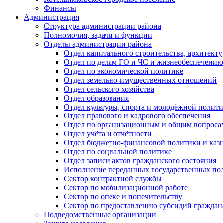
Финансы
Администрация
Структура администрации района
Полномочия, задачи и функции
Отделы администрации района
Отдел капитального строительства, архитек
Отдел по делам ГО и ЧС и жизнеобеспечению
Отдел по экономической политике
Отдел земельно-имущественных отношений
Отдел сельского хозяйства
Отдел образования
Отдел культуры, спорта и молодёжной полит
Отдел правового и кадрового обеспечения
Отдел по организационным и общим вопроса
Отдел учёта и отчётности
Отдел бюджетно-финансовой политики и казн
Отдел по социальной политике
Отдел записи актов гражданского состояния
Исполнение переданных государственных по
Сектор контрактной службы
Сектор по мобилизационной работе
Сектор по опеке и попечительству
Сектор по предоставлению субсидий гражда
Подведомственные организации