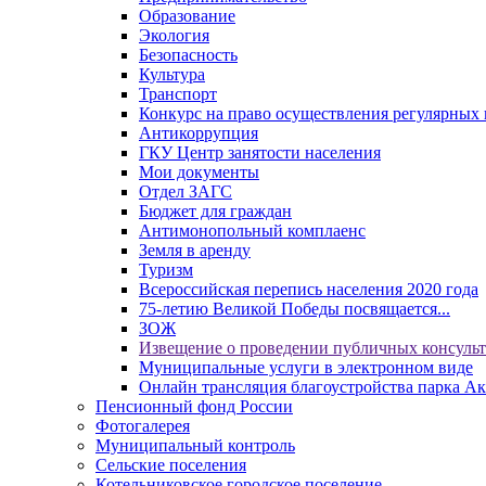
Образование
Экология
Безопасность
Культура
Транспорт
Конкурс на право осуществления регулярных 
Антикоррупция
ГКУ Центр занятости населения
Мои документы
Отдел ЗАГС
Бюджет для граждан
Антимонопольный комплаенс
Земля в аренду
Туризм
Всероссийская перепись населения 2020 года
75-летию Великой Победы посвящается...
ЗОЖ
Извещение о проведении публичных консуль
Муниципальные услуги в электронном виде
Онлайн трансляция благоустройства парка Ак
Пенсионный фонд России
Фотогалерея
Муниципальный контроль
Сельские поселения
Котельниковское городское поселение