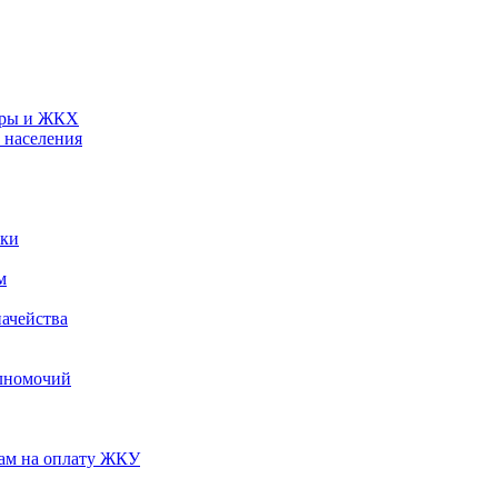
туры и ЖКХ
 населения
ики
м
ачейства
лномочий
нам на оплату ЖКУ