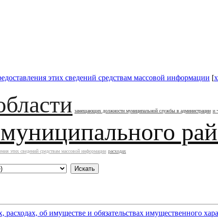
редоставления этих сведений средствам массовой информации
[
x
области
замещающих должности муниципальной службы в администрации
и 
 муниципального ра
ения этих сведений средствам массовой информации
расходах
х, расходах, об имуществе и обязательствах имущественного х