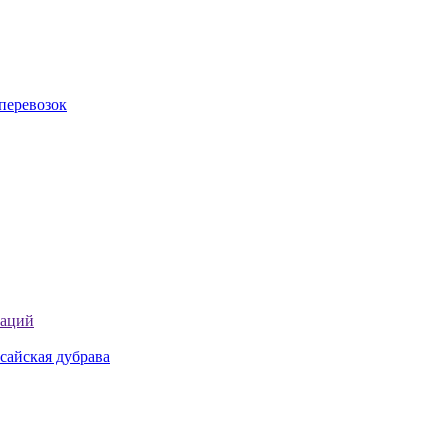
перевозок
таций
сайская дубрава