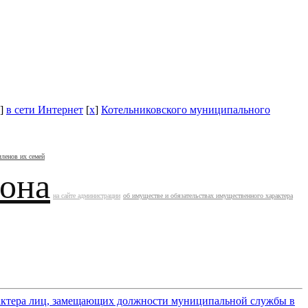
]
в сети Интернет
[
x
]
Котельниковского муниципального
членов их семей
йона
на сайте администрации
об имуществе и обязательствах имущественного характера
арактера лиц, замещающих должности муниципальной службы в