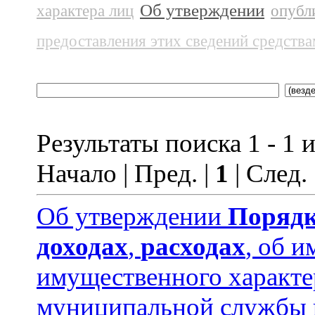
Об утверждении
характера лиц
опубл
предоставления этих сведений средств
Результаты поиска 1 - 1 и
Начало | Пред. |
1
| След.
Об утверждении
Порядк
доходах
,
расходах
, об и
имущественного характ
муниципальной службы 