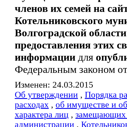
членов их семей
на сай
Котельниковского мун
Волгоградской области
предоставления этих с
информации
для
опубл
Федеральным законом от 0
Изменен: 24.03.2015
Об утверждении
,
Порядка р
расходах
,
об имуществе и о
характера лиц
,
замещающих 
администрации
,
Котельнико