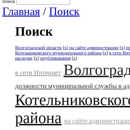
Поиск
Главная
/
Поиск
Поиск
Волгоградской области
[
x
]
на сайте администрации
[
x
]
п
Котельниковского муниципального района
[
x
]
в сети Ин
расходах
[
x
]
опубликования
[
x
]
Волгоград
в сети Интернет
должности муниципальной службы в а
Котельниковског
района
на сайте администраци