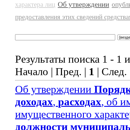
Об утверждении
характера лиц
опубл
предоставления этих сведений средств
Результаты поиска 1 - 1 и
Начало | Пред. |
1
| След.
Об утверждении
Порядк
доходах
,
расходах
, об и
имущественного характе
должности муниципаль