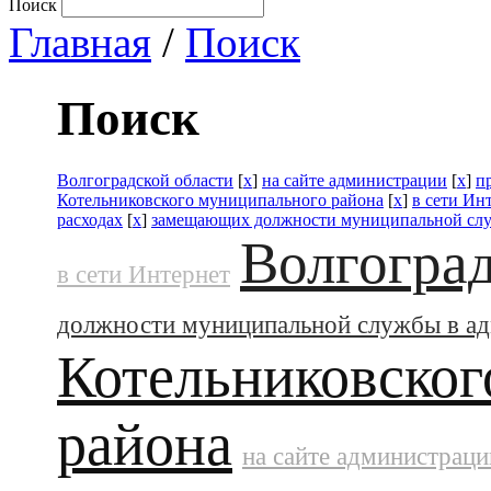
Поиск
Главная
/
Поиск
Поиск
Волгоградской области
[
x
]
на сайте администрации
[
x
]
п
Котельниковского муниципального района
[
x
]
в сети Ин
расходах
[
x
]
замещающих должности муниципальной слу
Волгоград
в сети Интернет
должности муниципальной службы в а
Котельниковског
района
на сайте администраци