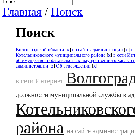
Поиск
Главная
/
Поиск
Поиск
Волгоградской области
[
x
]
на сайте администрации
[
x
]
п
Котельниковского муниципального района
[
x
]
в сети Ин
об имуществе и обязательствах имущественного характе
администрации
[
x
]
Об утверждении
[
x
]
Волгоград
в сети Интернет
должности муниципальной службы в а
Котельниковског
района
на сайте администраци