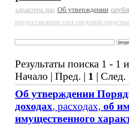
Об утверждении
характера лиц
опубл
предоставления этих сведений средств
Результаты поиска 1 - 1 и
Начало | Пред. |
1
| След.
Об утверждении
Поряд
доходах
, расходах,
об и
имущественного харак