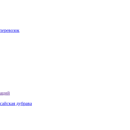
перевозок
таций
сайская дубрава