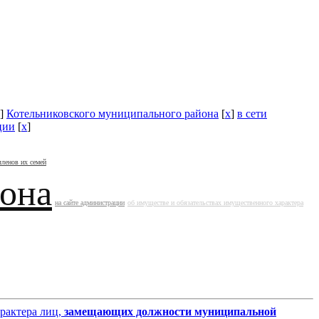
]
Котельниковского муниципального района
[
x
]
в сети
ции
[
x
]
членов их семей
йона
на сайте администрации
об имуществе и обязательствах имущественного характера
арактера лиц,
замещающих должности муниципальной