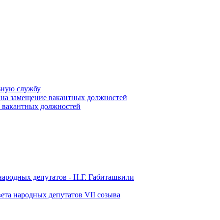
ьную службу
 на замещение вакантных должностей
е вакантных должностей
народных депутатов - Н.Г. Габиташвили
ета народных депутатов VII созыва