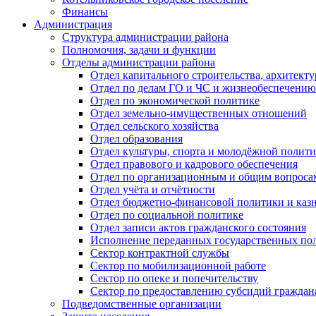
Финансы
Администрация
Структура администрации района
Полномочия, задачи и функции
Отделы администрации района
Отдел капитального строительства, архитек
Отдел по делам ГО и ЧС и жизнеобеспечению
Отдел по экономической политике
Отдел земельно-имущественных отношений
Отдел сельского хозяйства
Отдел образования
Отдел культуры, спорта и молодёжной полит
Отдел правового и кадрового обеспечения
Отдел по организационным и общим вопроса
Отдел учёта и отчётности
Отдел бюджетно-финансовой политики и казн
Отдел по социальной политике
Отдел записи актов гражданского состояния
Исполнение переданных государственных по
Сектор контрактной службы
Сектор по мобилизационной работе
Сектор по опеке и попечительству
Сектор по предоставлению субсидий гражда
Подведомственные организации