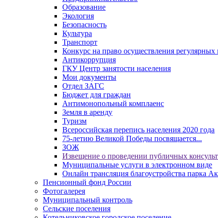
Образование
Экология
Безопасность
Культура
Транспорт
Конкурс на право осуществления регулярных 
Антикоррупция
ГКУ Центр занятости населения
Мои документы
Отдел ЗАГС
Бюджет для граждан
Антимонопольный комплаенс
Земля в аренду
Туризм
Всероссийская перепись населения 2020 года
75-летию Великой Победы посвящается...
ЗОЖ
Извещение о проведении публичных консуль
Муниципальные услуги в электронном виде
Онлайн трансляция благоустройства парка Ак
Пенсионный фонд России
Фотогалерея
Муниципальный контроль
Сельские поселения
Котельниковское городское поселение