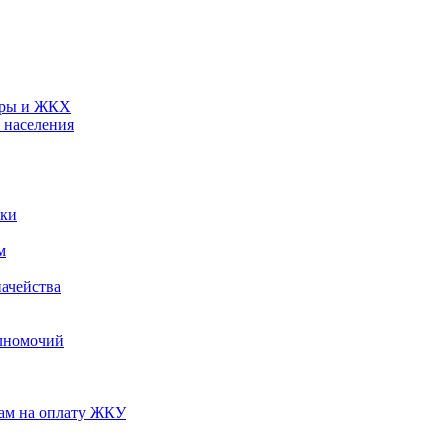
туры и ЖКХ
 населения
ики
м
ачейства
лномочий
нам на оплату ЖКУ