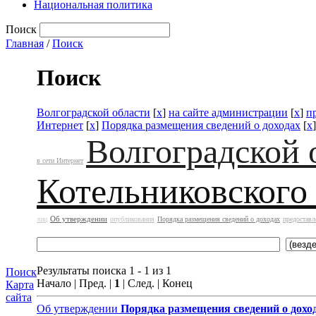
Национальная политика
Поиск
Главная
/
Поиск
Поиск
Волгоградской области
[
x
]
на сайте администрации
[
x
]
п
Интернет
[
x
]
Порядка размещения сведений о доходах
[
x
Волгоградской 
в сети Интернет
Котельниковского
Об утверждении
лиц
опубликования
Порядка размещения сведений о доходах
предоставл
Результаты поиска 1 - 1 из 1
Поиск
Начало | Пред. |
1
| След. | Конец
Карта
сайта
Об утверждении
Порядка размещения сведений о дохо