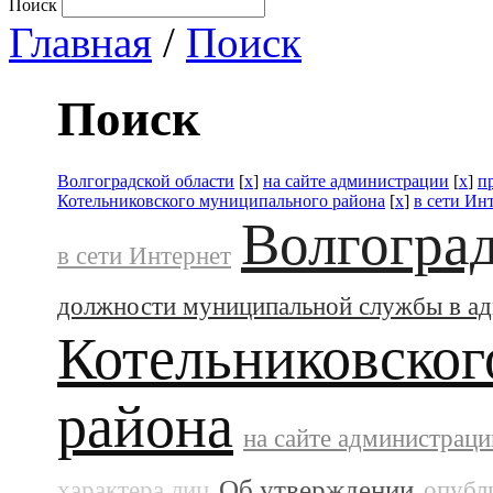
Поиск
Главная
/
Поиск
Поиск
Волгоградской области
[
x
]
на сайте администрации
[
x
]
п
Котельниковского муниципального района
[
x
]
в сети Ин
Волгоград
в сети Интернет
должности муниципальной службы в а
Котельниковског
района
на сайте администраци
Об утверждении
характера лиц
опубл