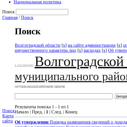
Национальная политика
Поиск
Главная
/
Поиск
Поиск
Волгоградской области
[
x
]
на сайте администрации
[
x
]
о
имущественного характера лиц
[
x
]
расходах
[
x
]
Об утвер
Волгоградской
в сети Интернет
муниципального райо
средствам массовой информации
расходах
Результаты поиска 1 - 1 из 1
Поиск
Начало | Пред. |
1
| След. | Конец
Карта
сайта
Об утверждении
Порядка размещения сведений о доход