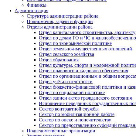
Финансы
Администрация
Структура администрации района
Полномочия, задачи и функции
Отделы администрации района
Отдел капитального строительства, архитек
Отдел по делам ГО и ЧС и жизнеобеспечению
Отдел по экономической политике
Отдел земельно-имущественных отношений
Отдел сельского хозяйства
Отдел образования
Отдел культуры, спорта и молодёжной полит
Отдел правового и кадрового обеспечения
Отдел по организационным и общим вопроса
Отдел учёта и отчётности
Отдел бюджетно-финансовой политики и казн
Отдел по социальной политике
Отдел записи актов гражданского состояния
Исполнение переданных государственных по
Сектор контрактной службы
Сектор по мобилизационной работе
Сектор по опеке и попечительству
Сектор по предоставлению субсидий гражда
Подведомственные организации