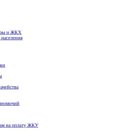
туры и ЖКХ
 населения
ики
м
ачейства
лномочий
нам на оплату ЖКУ