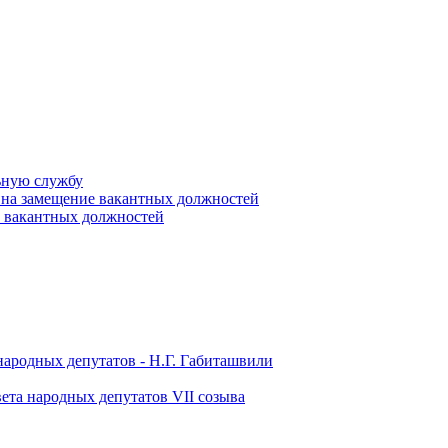
ьную службу
 на замещение вакантных должностей
е вакантных должностей
народных депутатов - Н.Г. Габиташвили
ета народных депутатов VII созыва