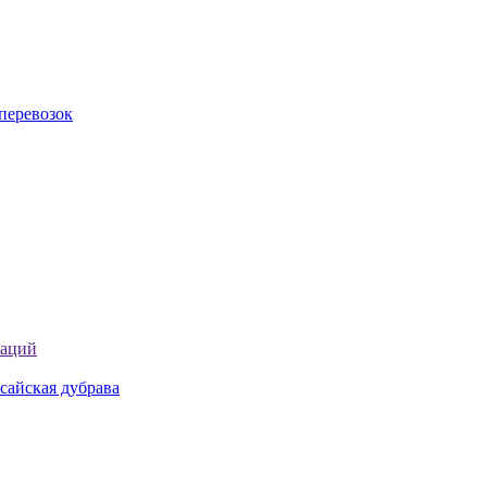
перевозок
таций
сайская дубрава