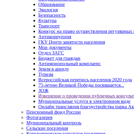
Образование
Экология
Безопасность
Культура
Транспорт
Конкурс на право осуществления регулярных 
Антикоррупция
ГКУ Центр занятости населения
Мои документы
Отдел ЗАГС
Бюджет для граждан
Антимонопольный комплаенс
Земля в аренду
Туризм
Всероссийская перепись населения 2020 года
75-летию Великой Победы посвящается...
ЗОЖ
Извещение о проведении публичных консуль
Муниципальные услуги в электронном виде
Онлайн трансляция благоустройства парка Ак
Пенсионный фонд России
Фотогалерея
Муниципальный контроль
Сельские поселения
Котельниковское городское поселение