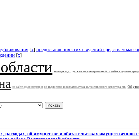
публикования
[
x
]
предоставления этих сведений средствам масс
ждении
[
x
]
 области
замещающих должности муниципальной службы в администрац
на
Об утв
на сайте администрации
об имуществе и обязательствах имущественного характера лиц
ах,
расходах
,
об имуществе и обязательствах имущественного 