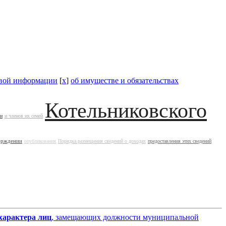
овой информации
[
x
]
об имуществе и обязательствах
Котельниковского
ии
и членов их семей
ерждении
опубликования
Порядка размещения сведений о доходах
предоставления этих сведений
характера лиц
, замещающих должности муниципальной