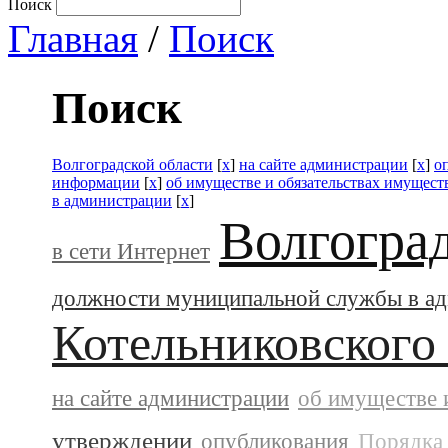
Поиск
Главная
/
Поиск
Поиск
Волгоградской области
[
x
]
на сайте администрации
[
x
]
о
информации
[
x
]
об имуществе и обязательствах имущест
в администрации
[
x
]
Волгогра
в сети Интернет
должности муниципальной службы в а
Котельниковского
на сайте администрации
об имуществе 
утверждении
опубликования
Порядка 