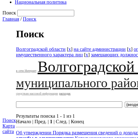
Национальная политика
Поиск
Главная
/
Поиск
Поиск
Волгоградской области
[
x
]
на сайте администрации
[
x
]
о
имущественного характера лиц
[
x
]
замещающих должнос
Волгоградской
в сети Интернет
муниципального райо
средствам массовой информации
расходах
Результаты поиска 1 - 1 из 1
Поиск
Начало | Пред. |
1
| След. | Конец
Карта
сайта
Об утверждении Порядка размещения сведений о дохода