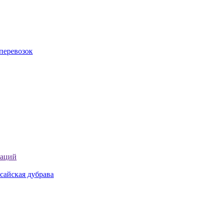
перевозок
таций
сайская дубрава