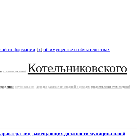
овой информации
[
x
]
об имуществе и обязательствах
Котельниковского
ии
и членов их семей
ерждении
опубликования
Порядка размещения сведений о доходах
предоставления этих сведений
характера лиц
,
замещающих должности муниципальной