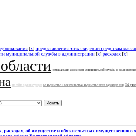
публикования
[
x
]
предоставления этих сведений средствам масс
ти муниципальной службы в администрации
[
x
]
расходах
[
x
]
 области
замещающих должности муниципальной службы в администрац
на
Об утв
на сайте администрации
об имуществе и обязательствах имущественного характера лиц
х,
расходах
,
об имуществе и обязательствах имущественного 