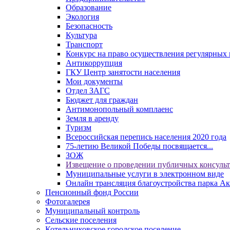
Образование
Экология
Безопасность
Культура
Транспорт
Конкурс на право осуществления регулярных 
Антикоррупция
ГКУ Центр занятости населения
Мои документы
Отдел ЗАГС
Бюджет для граждан
Антимонопольный комплаенс
Земля в аренду
Туризм
Всероссийская перепись населения 2020 года
75-летию Великой Победы посвящается...
ЗОЖ
Извещение о проведении публичных консуль
Муниципальные услуги в электронном виде
Онлайн трансляция благоустройства парка Ак
Пенсионный фонд России
Фотогалерея
Муниципальный контроль
Сельские поселения
Котельниковское городское поселение