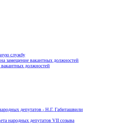
ьную службу
 на замещение вакантных должностей
е вакантных должностей
народных депутатов - Н.Г. Габиташвили
ета народных депутатов VII созыва