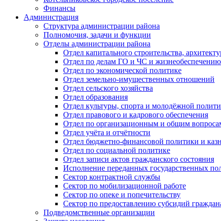
Финансы
Администрация
Структура администрации района
Полномочия, задачи и функции
Отделы администрации района
Отдел капитального строительства, архитек
Отдел по делам ГО и ЧС и жизнеобеспечению
Отдел по экономической политике
Отдел земельно-имущественных отношений
Отдел сельского хозяйства
Отдел образования
Отдел культуры, спорта и молодёжной полит
Отдел правового и кадрового обеспечения
Отдел по организационным и общим вопроса
Отдел учёта и отчётности
Отдел бюджетно-финансовой политики и казн
Отдел по социальной политике
Отдел записи актов гражданского состояния
Исполнение переданных государственных по
Сектор контрактной службы
Сектор по мобилизационной работе
Сектор по опеке и попечительству
Сектор по предоставлению субсидий гражда
Подведомственные организации