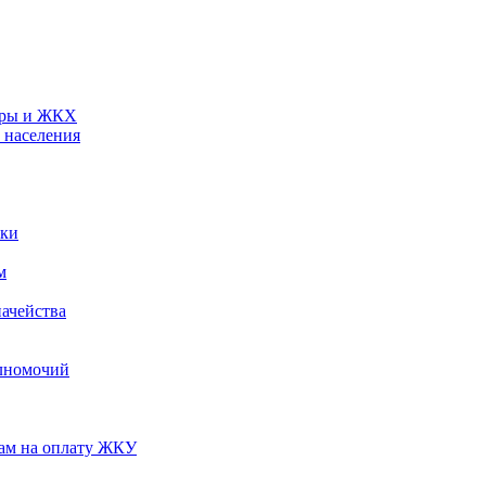
туры и ЖКХ
 населения
ики
м
ачейства
лномочий
нам на оплату ЖКУ