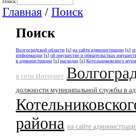
Поиск
Главная
/
Поиск
Поиск
Волгоградской области
[
x
]
на сайте администрации
[
x
]
о
информации
[
x
]
об имуществе и обязательствах имущест
в администрации
[
x
]
расходах
[
x
]
Котельниковского мун
Волгоград
в сети Интернет
должности муниципальной службы в а
Котельниковског
района
на сайте администраци