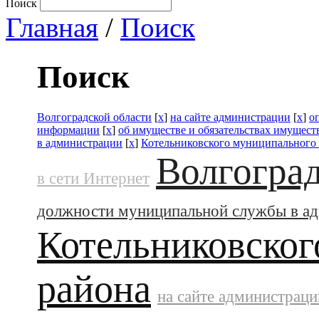
Поиск
Главная
/
Поиск
Поиск
Волгоградской области
[
x
]
на сайте администрации
[
x
]
о
информации
[
x
]
об имуществе и обязательствах имущест
в администрации
[
x
]
Котельниковского муниципального
Волгоград
в сети Интернет
должности муниципальной службы в а
Котельниковског
района
на сайте администраци