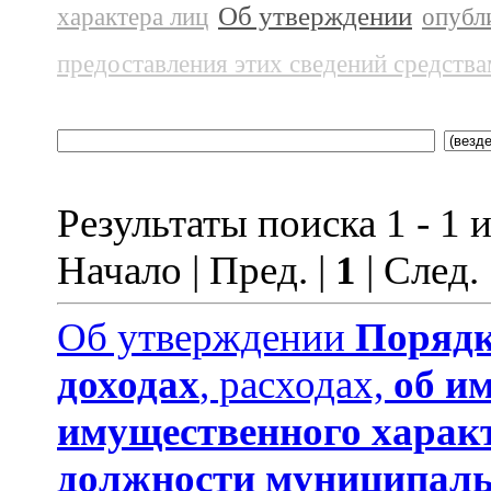
Об утверждении
характера лиц
опубл
предоставления этих сведений средств
Результаты поиска 1 - 1 и
Начало | Пред. |
1
| След.
Об утверждении
Порядк
доходах
, расходах,
об и
имущественного харак
должности муниципаль