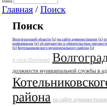
Поиск
Главная
/
Поиск
Поиск
Волгоградской области
[
x
]
на сайте администрации
[
x
]
о
информации
[
x
]
об имуществе и обязательствах имущест
[
x
]
Котельниковского муниципального района
[
x
]
Волгоград
в сети Интернет
должности муниципальной службы в а
Котельниковског
района
на сайте администраци