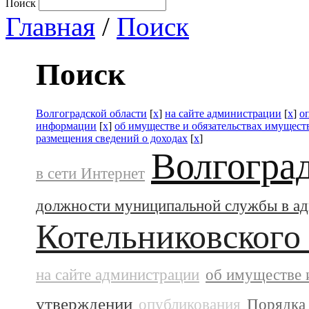
Поиск
Главная
/
Поиск
Поиск
Волгоградской области
[
x
]
на сайте администрации
[
x
]
о
информации
[
x
]
об имуществе и обязательствах имущест
размещения сведений о доходах
[
x
]
Волгогра
в сети Интернет
должности муниципальной службы в а
Котельниковского
на сайте администрации
об имуществе 
утверждении
опубликования
Порядка 