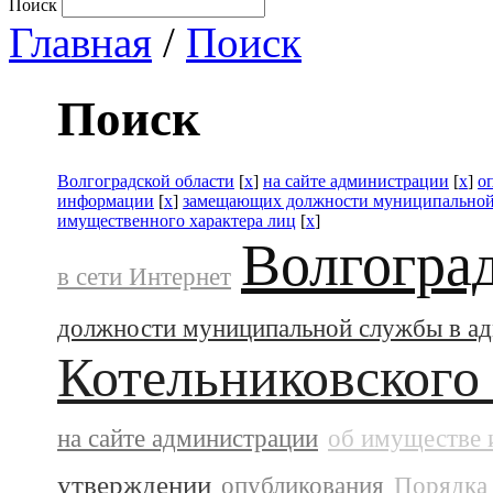
Поиск
Главная
/
Поиск
Поиск
Волгоградской области
[
x
]
на сайте администрации
[
x
]
о
информации
[
x
]
замещающих должности муниципальной
имущественного характера лиц
[
x
]
Волгогра
в сети Интернет
должности муниципальной службы в а
Котельниковского
на сайте администрации
об имуществе 
утверждении
опубликования
Порядка 