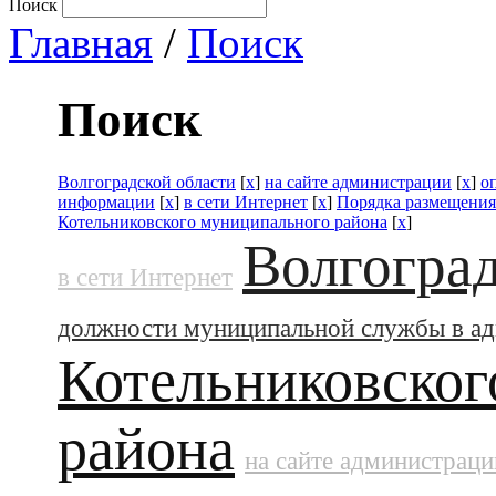
Поиск
Главная
/
Поиск
Поиск
Волгоградской области
[
x
]
на сайте администрации
[
x
]
о
информации
[
x
]
в сети Интернет
[
x
]
Порядка размещения
Котельниковского муниципального района
[
x
]
Волгоград
в сети Интернет
должности муниципальной службы в а
Котельниковског
района
на сайте администраци