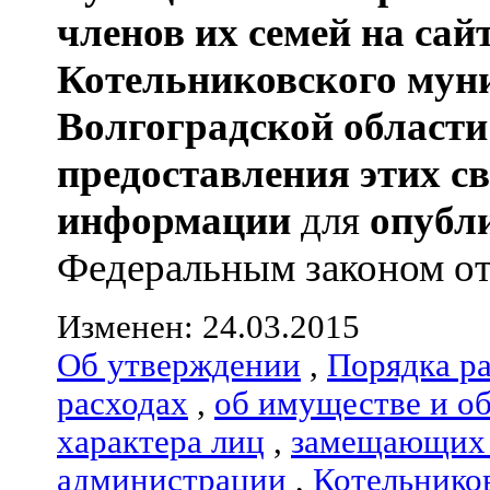
членов их семей
на сай
Котельниковского мун
Волгоградской области
предоставления этих с
информации
для
опубл
Федеральным законом от 0
Изменен: 24.03.2015
Об утверждении
,
Порядка р
расходах
,
об имуществе и о
характера лиц
,
замещающих 
администрации
,
Котельнико