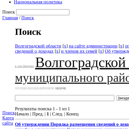
Национальная политика
Поиск
Главная
/
Поиск
Поиск
Волгоградской области
[
x
]
на сайте администрации
[
x
]
о
сведений о доходах
[
x
]
и членов их семей
[
x
]
Об утвержд
Волгоградской
в сети Интернет
муниципального рай
средствам массовой информации
расходах
Результаты поиска 1 - 1 из 1
Поиск
Начало | Пред. |
1
| След. | Конец
Карта
сайта
Об утверждении
Порядка размещения сведений о дохо