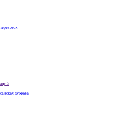
перевозок
таций
сайская дубрава