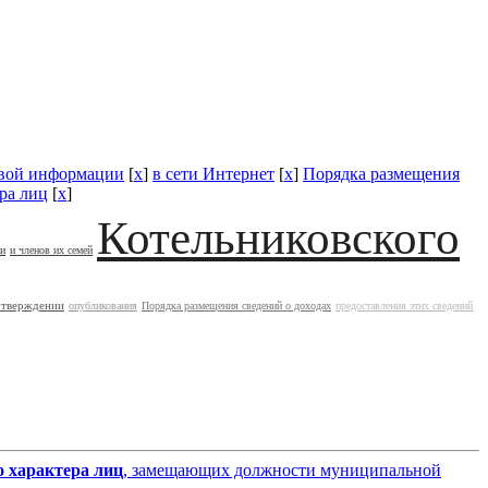
овой информации
[
x
]
в сети Интернет
[
x
]
Порядка размещения
ра лиц
[
x
]
Котельниковского
ии
и членов их семей
утверждении
опубликования
Порядка размещения сведений о доходах
предоставления этих сведений
о характера лиц
, замещающих должности муниципальной