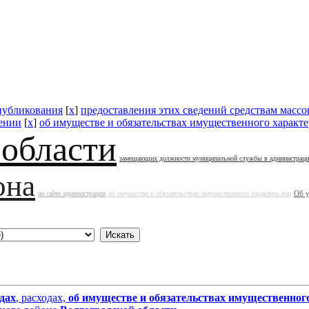
публикования
[
x
]
предоставления этих сведений средствам масс
ении
[
x
]
об имуществе и обязательствах имущественного характе
 области
замещающих должности муниципальной службы в администрац
она
Об 
на сайте администрации
об имуществе и обязательствах имущественного характера лиц
дах
, расходах,
об имуществе и обязательствах имущественног