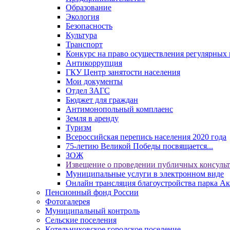
Образование
Экология
Безопасность
Культура
Транспорт
Конкурс на право осуществления регулярных 
Антикоррупция
ГКУ Центр занятости населения
Мои документы
Отдел ЗАГС
Бюджет для граждан
Антимонопольный комплаенс
Земля в аренду
Туризм
Всероссийская перепись населения 2020 года
75-летию Великой Победы посвящается...
ЗОЖ
Извещение о проведении публичных консуль
Муниципальные услуги в электронном виде
Онлайн трансляция благоустройства парка Ак
Пенсионный фонд России
Фотогалерея
Муниципальный контроль
Сельские поселения
Котельниковское городское поселение