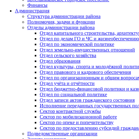
Финансы
Администрация
Структура администрации района
Полномочия, задачи и функции
Отделы администрации района
Отдел капитального строительства, архитек
Отдел по делам ГО и ЧС и жизнеобеспечению
Отдел по экономической политике
Отдел земельно-имущественных отношений
Отдел сельского хозяйства
Отдел образования
Отдел культуры, спорта и молодёжной полит
Отдел правового и кадрового обеспечения
Отдел по организационным и общим вопроса
Отдел учёта и отчётности
Отдел бюджетно-финансовой политики и казн
Отдел по социальной политике
Отдел записи актов гражданского состояния
Исполнение переданных государственных по
Сектор контрактной службы
Сектор по мобилизационной работе
Сектор по опеке и попечительству
Сектор по предоставлению субсидий гражда
Подведомственные организации