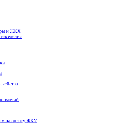
туры и ЖКХ
 населения
ики
м
ачейства
лномочий
нам на оплату ЖКУ