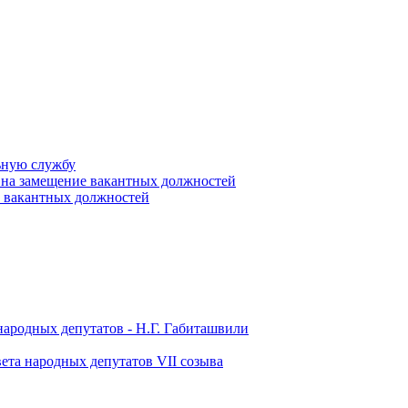
ьную службу
 на замещение вакантных должностей
е вакантных должностей
народных депутатов - Н.Г. Габиташвили
ета народных депутатов VII созыва